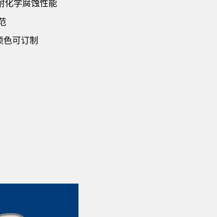
耐化学腐蚀性能
范
颜色可订制